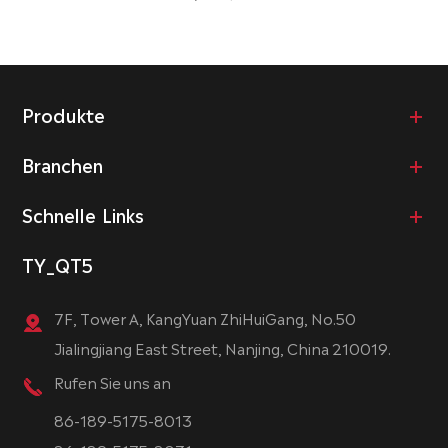
Produkte
Branchen
Schnelle Links
TY_QT5
7F, Tower A, KangYuan ZhiHuiGang, No.50
Jialingjiang East Street, Nanjing, China 210019.
Rufen Sie uns an
86-189-5175-8013