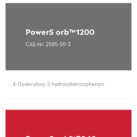
PowerS orb™1200
CAS-Nr. 2985-59-3
4-Dodecyloxy-2-hydroxybenzophenon.