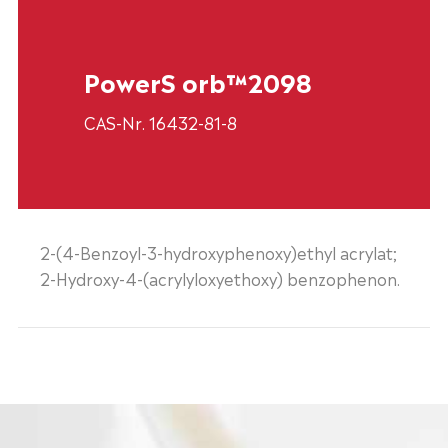
PowerS orb™2098
CAS-Nr. 16432-81-8
2-(4-Benzoyl-3-hydroxyphenoxy)ethyl acrylat;
2-Hydroxy-4-(acrylyloxyethoxy) benzophenon.