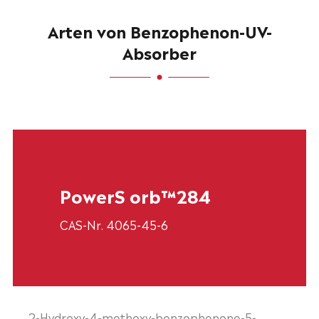
Arten von Benzophenon-UV-
Absorber
PowerS orb™284
CAS-Nr. 4065-45-6
2-Hydroxy-4-methoxy-benzophenone-5-