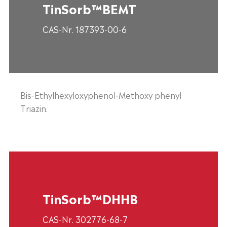
TinSorb™BEMT
CAS-Nr. 187393-00-6
Bis-Ethylhexyloxyphenol-Methoxy phenyl
Triazin.
TinSorb™DHHB
CAS-Nr. 302776-68-7