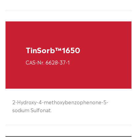
TinSorb™1650
CAS-Nr. 6628-37-1
2-Hydroxy-4-methoxybenzophenone-5-
sodium Sulfonat.