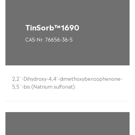
TinSorb™1690
CAS-Nr. 76656-36-5
2,2 '-Dihydroxy-4,4'-dimethoxybenzophenone-
5,5 '-bis (Natrium sulfonat).