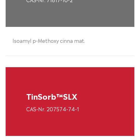
Isoamyl p-Methoxy cinna mat.
TinSorb™SLX
CAS-Nr. 207574-74-1