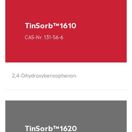
TinSorb™1610
CAS-Nr. 131-56-6
2,4-Dihydroxybenzophenon.
TinSorb™1620