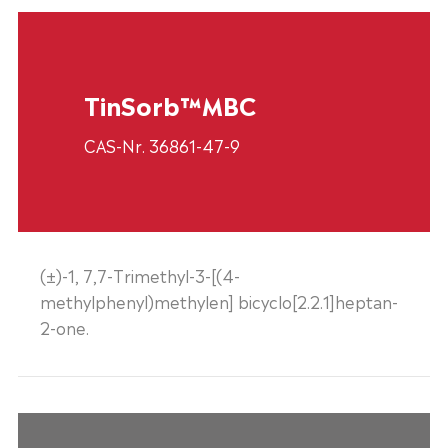
TinSorb™MBC
CAS-Nr. 36861-47-9
(±)-1, 7,7-Trimethyl-3-[(4-
methylphenyl)methylen] bicyclo[2.2.1]heptan-
2-one.