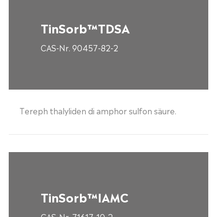
TinSorb™TDSA
CAS-Nr. 90457-82-2
Tereph thalyliden di amphor sulfon säure.
TinSorb™IAMC
CAS-Nr. 71617-10-2