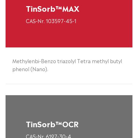
TinSorb™MAX
CAS-Nr. 103597-45-1
Methylenbi-Benzo triazolyl Tetra methyl butyl
phenol (Nano).
TinSorb™OCR
CAS-Nr. 6197-30-4