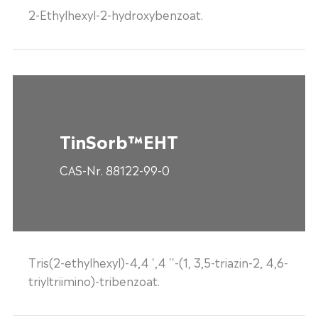
2-Ethylhexyl-2-hydroxybenzoat.
TinSorb™EHT
CAS-Nr. 88122-99-0
Tris(2-ethylhexyl)-4,4 ',4 ''-(1, 3,5-triazin-2, 4,6-
triyltriimino)-tribenzoat.