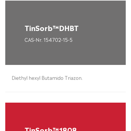
TinSorb™DHBT
CAS-Nr. 154702-15-5
Diethyl hexyl Butamido Triazon.
TinSorb™1808