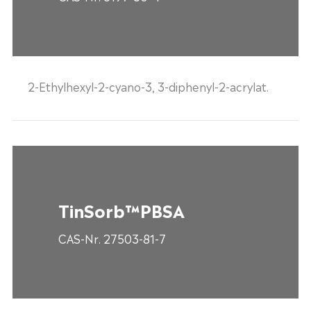
2-Ethylhexyl-2-cyano-3, 3-diphenyl-2-acrylat.
TinSorb™PBSA
CAS-Nr. 27503-81-7