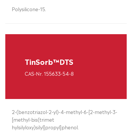
Polysilicone-15.
TinSorb™DTS
CAS-Nr. 155633-54-8
2-(benzotriazol-2-yl)-4-methyl-6-[2-methyl-3-
[methyl-bis(trimet
hylsilyloxy)silyl]propyl]phenol.