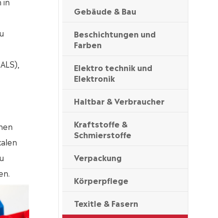
 in
Gebäude & Bau
u
Beschichtungen und
Farben
ALS),
Elektro technik und
Elektronik
Haltbar & Verbraucher
Kraftstoffe &
chen
Schmierstoffe
kalen
u
Verpackung
en.
Körperpflege
Texitle & Fasern