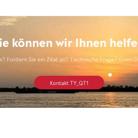
e können wir Ihnen helf
? Fordern Sie ein Zitat an? Technische Frage? Einen D
Kontakt TY_QT1