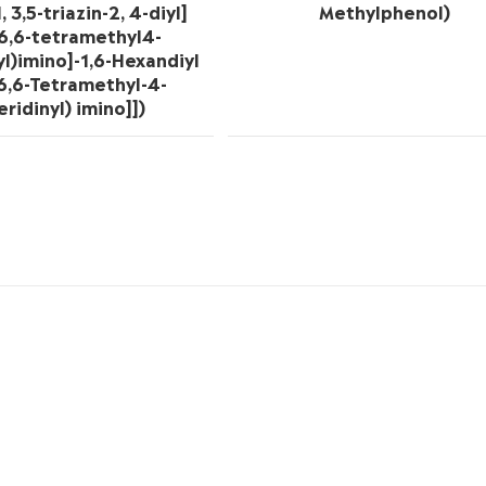
 3,5-triazin-2, 4-diyl]
Methylphenol)
,6,6-tetramethyl4-
yl)imino]-1,6-Hexandiyl
 6,6-Tetramethyl-4-
eridinyl) imino]])