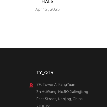
HALS
Apr 15 , 2025
TY_QT5
7F, Tower A, KangYuan
ZhiHuiGang, No.50 Jialingjiang
East Street, Nanjing, China
210019.