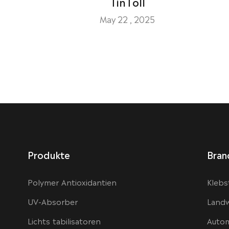
TinToll
May 22 , 2025
Produkte
Bran
Polymer Antioxidantien
Klebs
UV-Absorber
Landw
Lichts tabilisatoren
Autom