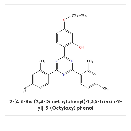
2-[4,6-Bis (2,4-Dimethylphenyl)-1,3,5-triazin-2-
yl]-5-(Octyloxy) phenol