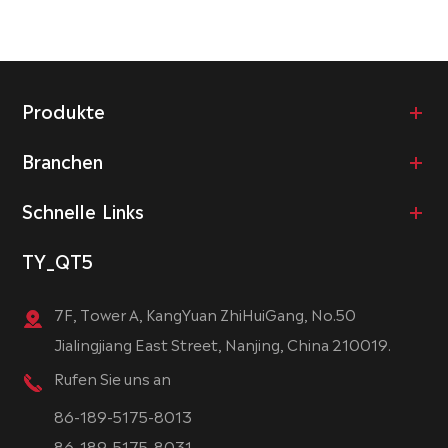
Produkte
Branchen
Schnelle Links
TY_QT5
7F, Tower A, KangYuan ZhiHuiGang, No.50
Jialingjiang East Street, Nanjing, China 210019.
Rufen Sie uns an
86-189-5175-8013
86-189-5175-8031