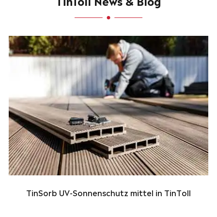
TinToll News & Blog
TinSorb UV-Sonnenschutz mittel in TinToll