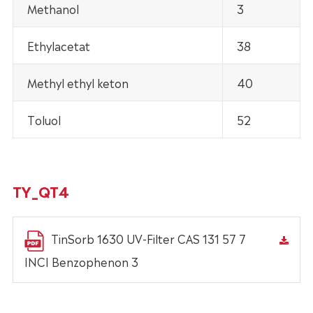
Methanol
3
Ethylacetat
38
Methyl ethyl keton
40
Toluol
52
TY_QT4
TinSorb 1630 UV-Filter CAS 131 57 7
INCI Benzophenon 3