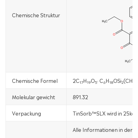
Chemische Struktur
Chemische Formel
2C
H
O
· C
H
OSi
(CH
O
17
19
5
6
18
2
3
Molekular gewicht
891.32
Verpackung
TinSorb™SLX wird in 25kg 
Alle Informationen in der