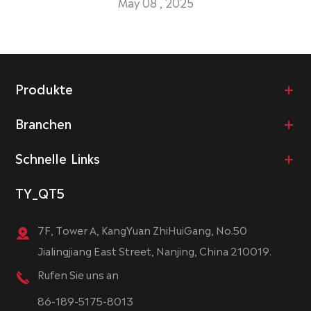
May 08 , 2025
Produkte
Branchen
Schnelle Links
TY_QT5
7F, Tower A, KangYuan ZhiHuiGang, No.50
Jialingjiang East Street, Nanjing, China 210019.
Rufen Sie uns an
86-189-5175-8013