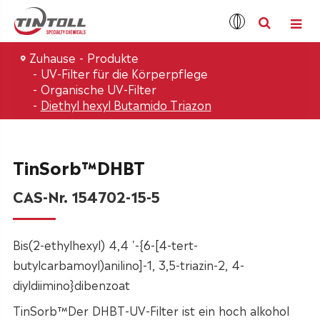
Zuhause
Produkte
UV-Filter für die Körperpflege
Organische UV-Filter
Diethyl hexyl Butamido Triazon
TinSorb™DHBT
CAS-Nr. 154702-15-5
Bis(2-ethylhexyl) 4,4 '-{6-[4-tert-
butylcarbamoyl)anilino]-1, 3,5-triazin-2, 4-
diyldiimino}dibenzoat
TinSorb™Der DHBT-UV-Filter ist ein hoch alkohol