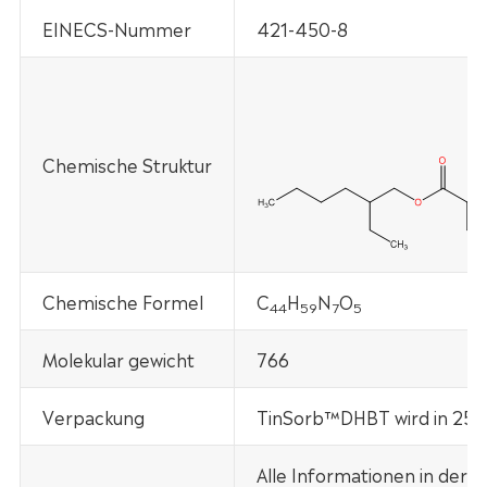
EINECS-Nummer
421-450-8
Chemische Struktur
Chemische Formel
C
H
N
O
44
59
7
5
Molekular gewicht
766
Verpackung
TinSorb™DHBT wird in 25kg
Alle Informationen in der