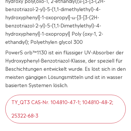
hydroxy poly(oxo-1, 2-ethandiyl);α-[3-[3-(2H-
benzotriazol-2-yl)-5-(1,1-dimethylethyl)-4-
hydroxyphenyl]-1-oxopropyl]-ω-[3-[3-(2H-
benzotriazol-2-yl)-5-(1,1-Dimethylethyl)-4-
hydroxyphenyl]-1-oxopropyl] Poly (oxy-1, 2-
ethandiyl); Polyethylen glycol 300
PowerS orb™1130 ist ein flüssiger UV-Absorber der
Hydroxyphenyl-Benzotriazol-Klasse, der speziell für
Beschichtungen entwickelt wurde. Es löst sich in den
meisten gängigen Lösungsmitteln und ist in wasser
basierten Systemen löslich.
TY_QT3 CAS-Nr. 104810-47-1; 104810-48-2;
25322-68-3