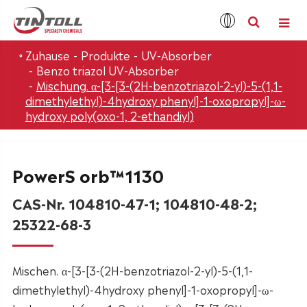
Zuhause
Produkte
UV-Absorber
Benzo triazol UV-Absorber
Mischung. α-[3-[3-(2H-benzotriazol-2-yl)-5-(1,1-
dimethylethyl)-4hydroxy phenyl]-1-oxopropyl]-ω-
hydroxy poly(oxo-1, 2-ethandiyl)
PowerS orb™1130
CAS-Nr. 104810-47-1; 104810-48-2;
25322-68-3
Mischen. α-[3-[3-(2H-benzotriazol-2-yl)-5-(1,1-
dimethylethyl)-4hydroxy phenyl]-1-oxopropyl]-ω-