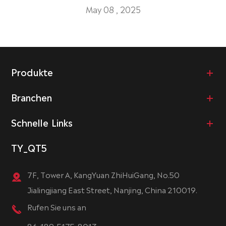
May 08 , 2025
Produkte
Branchen
Schnelle Links
TY_QT5
7F, Tower A, KangYuan ZhiHuiGang, No.50
Jialingjiang East Street, Nanjing, China 210019.
Rufen Sie uns an
86-189-5175-8013