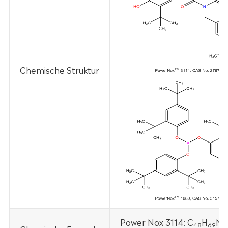
Chemische Struktur
Power Nox 3114: C
H
N
48
69
3