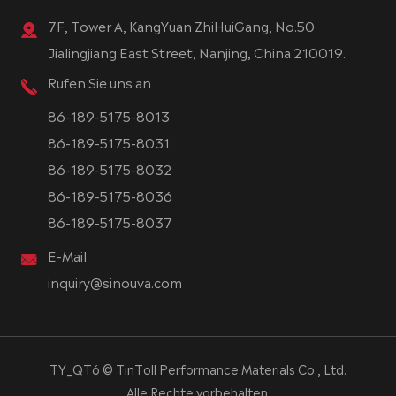
7F, Tower A, KangYuan ZhiHuiGang, No.50
Jialingjiang East Street, Nanjing, China 210019.
Rufen Sie uns an
86-189-5175-8013
86-189-5175-8031
86-189-5175-8032
86-189-5175-8036
86-189-5175-8037
E-Mail
inquiry@sinouva.com
TY_QT6 ©
TinToll Performance Materials Co., Ltd.
Alle Rechte vorbehalten.