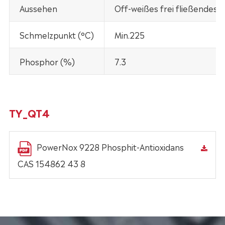
Aussehen
Off-weißes frei fließendes P
Schmelzpunkt (°C)
Min.225
Phosphor (%)
7.3
TY_QT4
PowerNox 9228 Phosphit-Antioxidans
CAS 154862 43 8