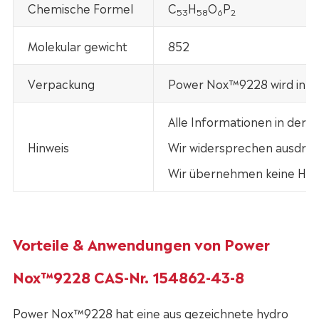
Chemische Formel
C
H
O
P
53
58
6
2
Molekular gewicht
852
Verpackung
Power Nox™9228 wird in 15K
Alle Informationen in der
Hinweis
Wir widersprechen ausdrück
Wir übernehmen keine Haft
Vorteile & Anwendungen von Power
Nox™9228 CAS-Nr. 154862-43-8
Power Nox™9228 hat eine aus gezeichnete hydro