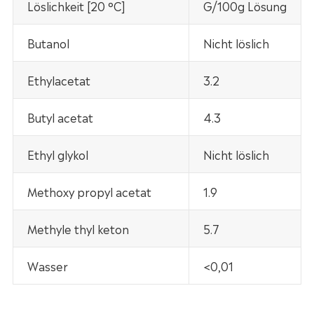
Löslichkeit [20 °C]
G/100g Lösung
Butanol
Nicht löslich
Ethylacetat
3.2
Butyl acetat
4.3
Ethyl glykol
Nicht löslich
Methoxy propyl acetat
1.9
Methyle thyl keton
5.7
Wasser
<0,01