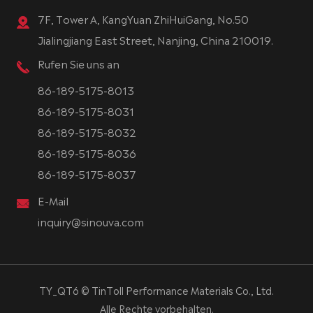
7F, Tower A, KangYuan ZhiHuiGang, No.50
Jialingjiang East Street, Nanjing, China 210019.
Rufen Sie uns an
86-189-5175-8013
86-189-5175-8031
86-189-5175-8032
86-189-5175-8036
86-189-5175-8037
E-Mail
inquiry@sinouva.com
TY_QT6 ©
TinToll Performance Materials Co., Ltd.
Alle Rechte vorbehalten.