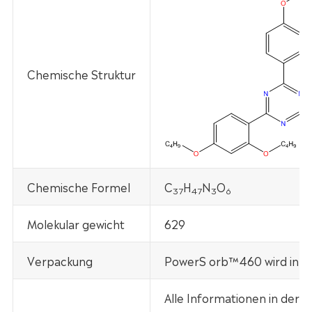
Chemische Struktur
Chemische Formel
C
H
N
O
37
47
3
6
Molekular gewicht
629
Verpackung
PowerS orb™460 wird in 20
Alle Informationen in der