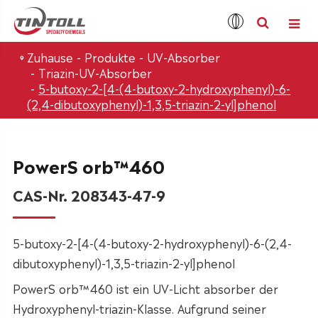
Zuhause
Produkte
UV-Absorber
Triazin-UV-Absorber
5-butoxy-2-[4-(4-butoxy-2-hydroxyphenyl)-6-
(2,4-dibutoxyphenyl)-1,3,5-triazin-2-yl]phenol
PowerS orb™460
CAS-Nr. 208343-47-9
5-butoxy-2-[4-(4-butoxy-2-hydroxyphenyl)-6-(2,4-
dibutoxyphenyl)-1,3,5-triazin-2-yl]phenol
PowerS orb™460 ist ein UV-Licht absorber der
Hydroxyphenyl-triazin-Klasse. Aufgrund seiner