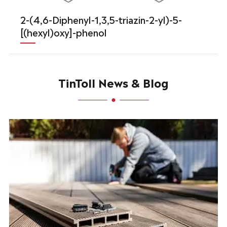
2-(4,6-Diphenyl-1,3,5-triazin-2-yl)-5-
[(hexyl)oxy]-phenol
TinToll News & Blog