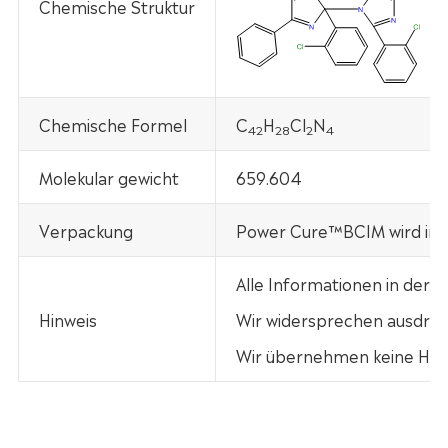
Chemische Struktur
Chemische Formel
C
H
Cl
N
42
28
2
4
Molekular gewicht
659.604
Verpackung
Power Cure™BCIM wird in 
Alle Informationen in der
Hinweis
Wir widersprechen ausdrück
Wir übernehmen keine Haft