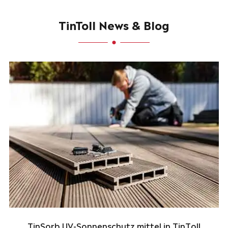
TinToll News & Blog
TinSorb UV-Sonnenschutz mittel in TinToll