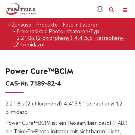
Zuhause
Produkte
Foto initiatoren
Freie radikale Photo initiatoren-Typ I
2,2 '-Bis (2-chlorphenyl)-4,4',5,5 '-tetraphenyl-
1,2'-biimidazol
Power Cure™BCIM
CAS-Nr. 7189-82-4
2,2 '-Bis (2-chlorphenyl)-4,4',5,5 '-tetraphenyl-1,2'-
biimidazol
Power Cure™BCIM ist ein Hexaarylbiimidazol (HABI),
ein Thiol-En-Photo initiator mit sichtbarem Licht,