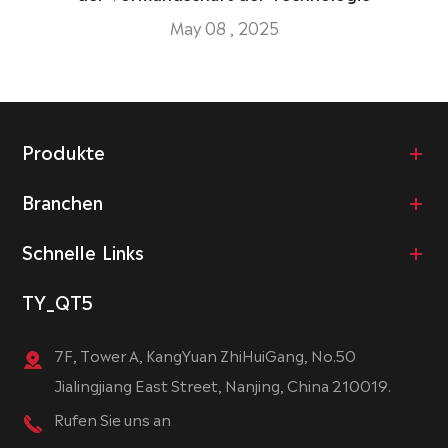
May 08 , 2025
Produkte
Branchen
Schnelle Links
TY_QT5
7F, Tower A, KangYuan ZhiHuiGang, No.50
Jialingjiang East Street, Nanjing, China 210019.
Rufen Sie uns an