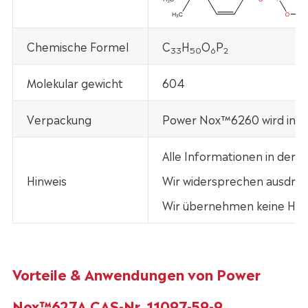
Chemische Formel
C
H
O
P
33
50
6
2
Molekular gewicht
604
Verpackung
Power Nox™6260 wird in 20
Alle Informationen in der
Hinweis
Wir widersprechen ausdrück
Wir übernehmen keine Haft
Vorteile & Anwendungen von Power
Nox™627A CAS-Nr. 11097-59-9