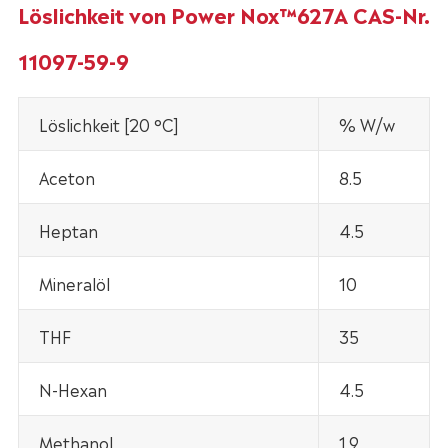
Löslichkeit von Power Nox™627A CAS-Nr.
11097-59-9
Löslichkeit [20 °C]
% W/w
Aceton
8.5
Heptan
4.5
Mineralöl
10
THF
35
N-Hexan
4.5
Methanol
1.9