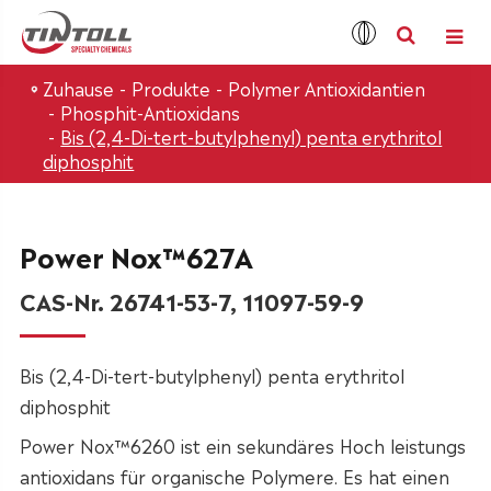
Zuhause
Produkte
Polymer Antioxidantien
Phosphit-Antioxidans
Bis (2,4-Di-tert-butylphenyl) penta erythritol
diphosphit
Power Nox™627A
CAS-Nr. 26741-53-7, 11097-59-9
Bis (2,4-Di-tert-butylphenyl) penta erythritol
diphosphit
Power Nox™6260 ist ein sekundäres Hoch leistungs
antioxidans für organische Polymere. Es hat einen