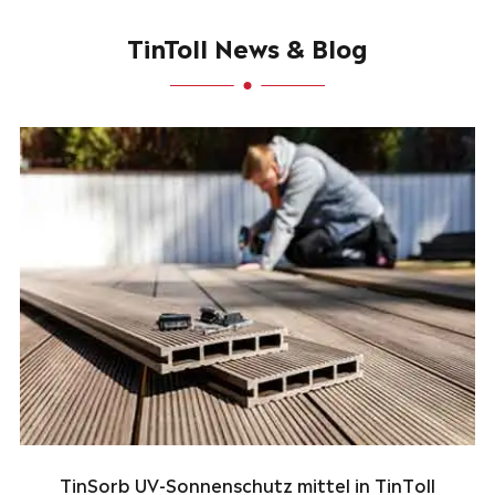
TinToll News & Blog
TinSorb UV-Sonnenschutz mittel in TinToll