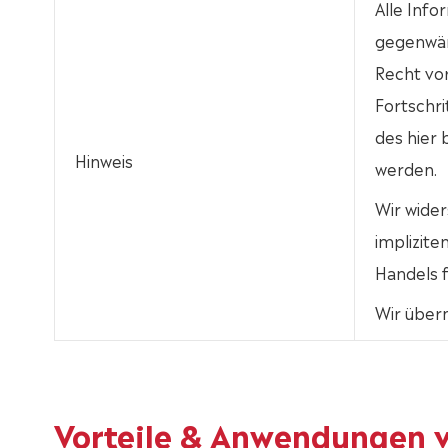
Alle Info
gegenwär
Recht vo
Fortschri
des hier
Hinweis
werden.
Wir wider
implizit
Handels f
Wir über
Vorteile & Anwendungen 