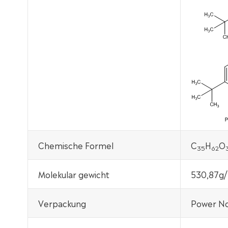
Chemische Formel
C
H
O
35
62
Molekular gewicht
530,87g/
Verpackung
Power Nox