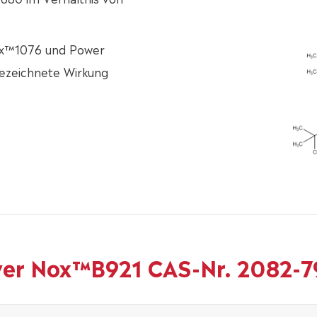
ox™1076 und Power
gezeichnete Wirkung
wer Nox™B921 CAS-Nr. 2082-7