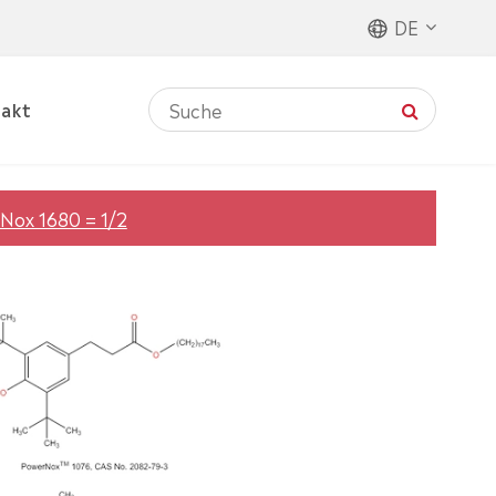
DE
akt
Nox 1680 = 1/2