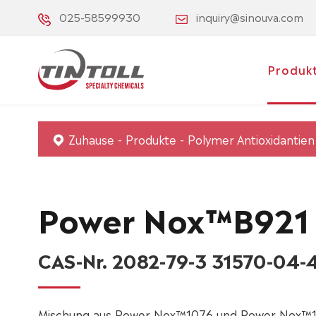
025-58599930
inquiry@sinouva.com
Produk
Zuhause
Produkte
Polymer Antioxidantien
Power Nox™B921
CAS-Nr. 2082-79-3 31570-04-
Mischung aus Power Nox™1076 und Power Nox™16