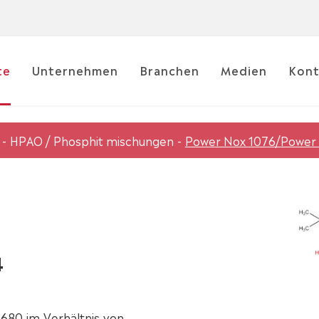
te
Unternehmen
Branchen
Medien
Kont
HPAO / Phosphit mischungen
Power Nox 1076/Power 
4
80 im Verhältnis von