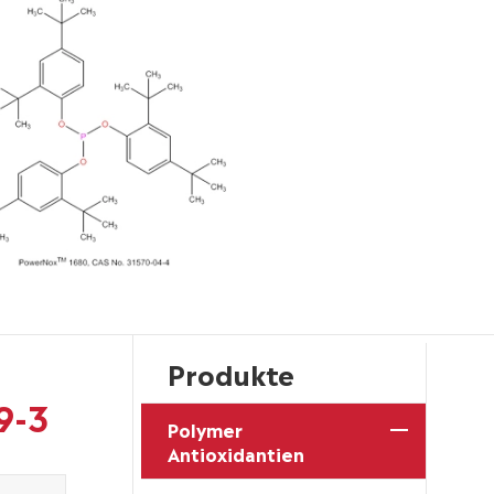
Produkte
9-3
Polymer
Antioxidantien