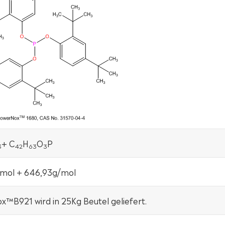
+ C
H
O
P
3
42
63
3
mol + 646,93g/mol
™B921 wird in 25Kg Beutel geliefert.