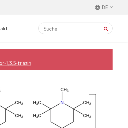
DE
akt
r-1,3,5-triazin