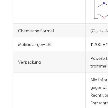
Chemische Formel
(C
H
33
60
Molekular gewicht
11700 ± 
PowerS t
Verpackung
trommel m
Alle Info
gegenwär
Recht vo
Fortschri