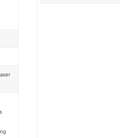
aser
s
ung