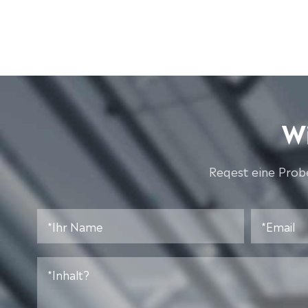
Wi
Reqest eine Probe