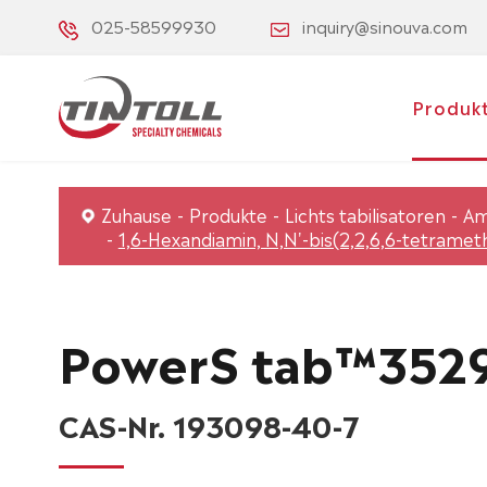
025-58599930
inquiry@sinouva.com
Produk
Zuhause
Produkte
Lichts tabilisatoren
Am
1,6-Hexandiamin, N,N'-bis(2,2,6,6-tetramethy
PowerS tab™352
CAS-Nr. 193098-40-7