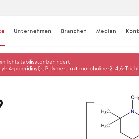
te
Unternehmen
Branchen
Medien
Kont
in lichts tabilisator behindert
l- 4-piperidinyl)-, Polymere mit morpholine-2, 4,6-Trichlo
9