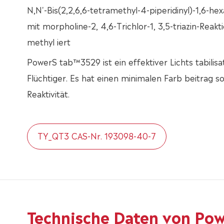
N,N'-Bis(2,2,6,6-tetramethyl-4-piperidinyl)-1,6-h
mit morpholine-2, 4,6-Trichlor-1, 3,5-triazin-Reak
methyl iert
PowerS tab™3529 ist ein effektiver Lichts tabilisa
Flüchtiger. Es hat einen minimalen Farb beitrag so
Reaktivität.
TY_QT3 CAS-Nr. 193098-40-7
Technische Daten von Po