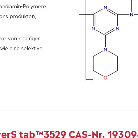
exandiamin-Polymere
tions produkten,
tor von niedriger
wie eine selektive
werS tab™3529 CAS-Nr. 19309