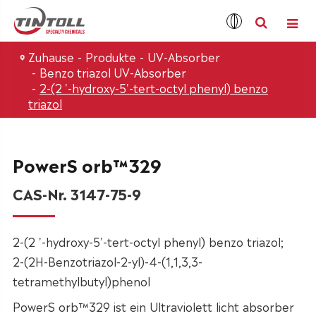
Zuhause
Produkte
UV-Absorber
Benzo triazol UV-Absorber
2-(2 '-hydroxy-5'-tert-octyl phenyl) benzo
triazol
PowerS orb™329
CAS-Nr. 3147-75-9
2-(2 '-hydroxy-5'-tert-octyl phenyl) benzo triazol;
2-(2H-Benzotriazol-2-yl)-4-(1,1,3,3-
tetramethylbutyl)phenol
PowerS orb™329 ist ein Ultraviolett licht absorber