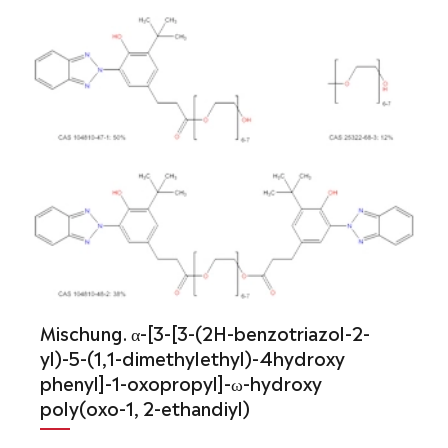
Mischung. α-[3-[3-(2H-benzotriazol-2-
yl)-5-(1,1-dimethylethyl)-4hydroxy
phenyl]-1-oxopropyl]-ω-hydroxy
poly(oxo-1, 2-ethandiyl)