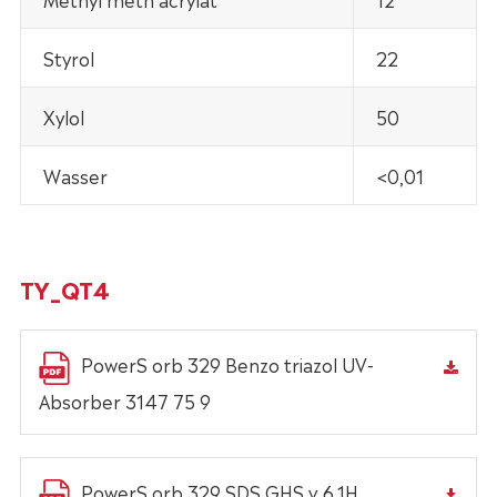
Styrol
22
Xylol
50
Wasser
<0,01
TY_QT4
PowerS orb 329 Benzo triazol UV-
Absorber 3147 75 9
PowerS orb 329 SDS GHS v 6.1H