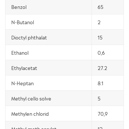
Benzol
65
N-Butanol
2
Dioctyl phthalat
15
Ethanol
0,6
Ethylacetat
27.2
N-Heptan
8.1
Methyl cello solve
5
Methylen chlorid
70,9
Methyl meth acrylat
12