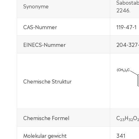
Sabostab
Synonyme
2246.
CAS-Nummer
119-47-1
EINECS-Nummer
204-327-
Chemische Struktur
Chemische Formel
C
H
O
2
3
32
Molekular gewicht
341