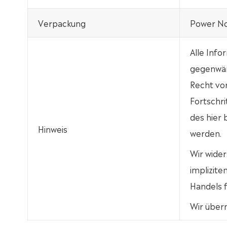
Verpackung
Power No
Alle Info
gegenwär
Recht vo
Fortschri
des hier
Hinweis
werden.
Wir wider
implizit
Handels f
Wir über