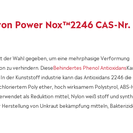
von Power Nox™2246 CAS-Nr.
kt der Wahl gegeben, um eine mehrphasige Verformung
n zu verhindern. Diese
Behindertes Phenol Antioxidans
Ka
In der Kunststoff industrie kann das Antioxidans 2246 die
 chloriertem Poly ether, hoch wirksamem Polystyrol, ABS-
erwendet als Reduktion mittel, Nylon weiß stoff und synt
 zur Herstellung von Unkraut bekämpfung mitteln, Bakterizi