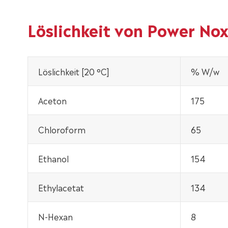
Löslichkeit von Power No
Löslichkeit [20 °C]
% W/w
Aceton
175
Chloroform
65
Ethanol
154
Ethylacetat
134
N-Hexan
8