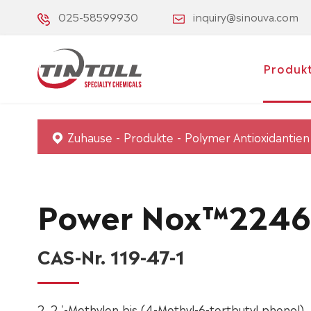
025-58599930
inquiry@sinouva.com
Produk
Zuhause
Produkte
Polymer Antioxidantien
Power Nox™2246
CAS-Nr. 119-47-1
2, 2 '-Methylen bis (4-Methyl-6-tertbutyl phenol).