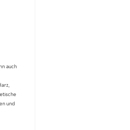
nn auch
Harz,
hetische
den und