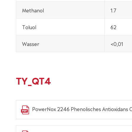
Methanol
1.7
Toluol
62
Wasser
<0,01
TY_QT4
PowerNox 2246 Phenolisches Antioxidans C