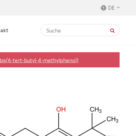
DE
akt
 bis(6-tert-butyl-4-methylphenol)