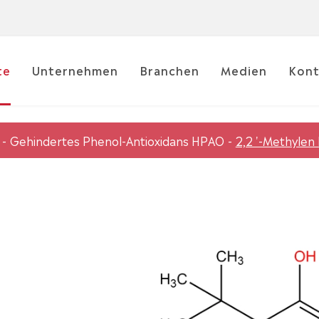
te
Unternehmen
Branchen
Medien
Kont
Gehindertes Phenol-Antioxidans HPAO
2,2 '-Methylen