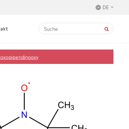
DE
akt
-oxopiperidinooxy