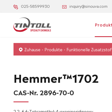
025-58599930
inquiry@sinouva.com
Produk
Zuhause
Produkte
Funktionelle Zusatzstof
Hemmer™1702
CAS-Nr. 2896-70-0
2,2, 6,6-Tetramethyl-4-oxopiperidinooxy