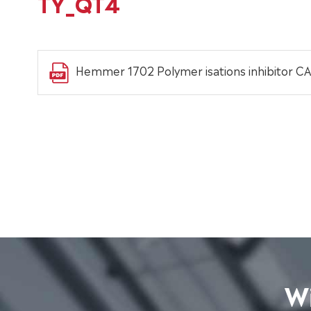
TY_QT4
Hemmer 1702 Polymer isations inhibitor C
Wi