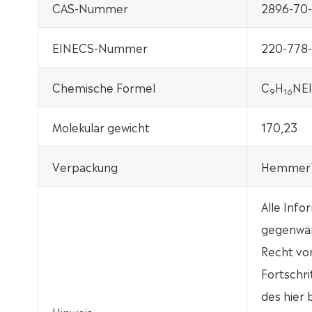
CAS-Nummer
2896-70
EINECS-Nummer
220-778
Chemische Formel
C
H
NE
9
16
Molekular gewicht
170,23
Verpackung
Hemmer™1
Alle Info
gegenwär
Recht vo
Fortschri
des hier