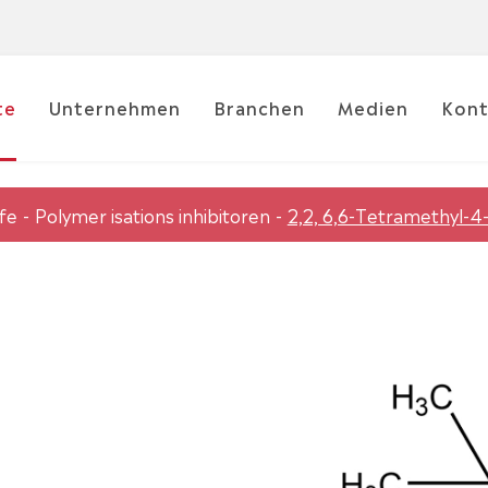
te
Unternehmen
Branchen
Medien
Kont
fe
Polymer isations inhibitoren
2,2, 6,6-Tetramethyl-4