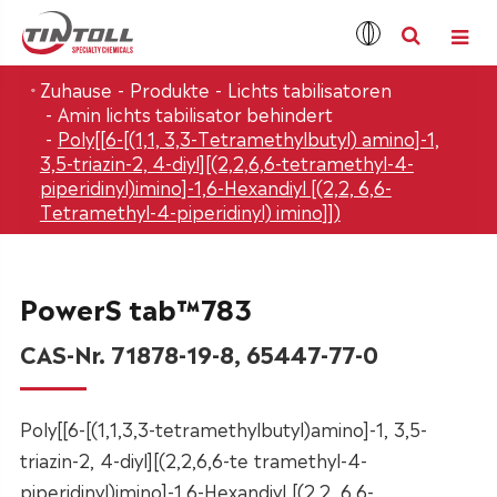
Zuhause
Produkte
Lichts tabilisatoren
Amin lichts tabilisator behindert
Poly[[6-[(1,1, 3,3-Tetramethylbutyl) amino]-1,
3,5-triazin-2, 4-diyl][(2,2,6,6-tetramethyl-4-
piperidinyl)imino]-1,6-Hexandiyl [(2,2, 6,6-
Tetramethyl-4-piperidinyl) imino]])
PowerS tab™783
CAS-Nr. 71878-19-8, 65447-77-0
Poly[[6-[(1,1,3,3-tetramethylbutyl)amino]-1, 3,5-
triazin-2, 4-diyl][(2,2,6,6-te tramethyl-4-
piperidinyl)imino]-1,6-Hexandiyl [(2,2, 6,6-