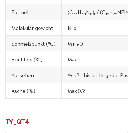
Formel
(C
H
N
)
/ (C
H
NEIN
35
68
8
N
15
25
4
Molekular gewicht
N. a.
Schmelzpunkt (°C)
Min.90
Flüchtige (%)
Max.1
Aussehen
Weiße bis leicht gelbe Pastil
Asche (%)
Max.0.2
TY_QT4