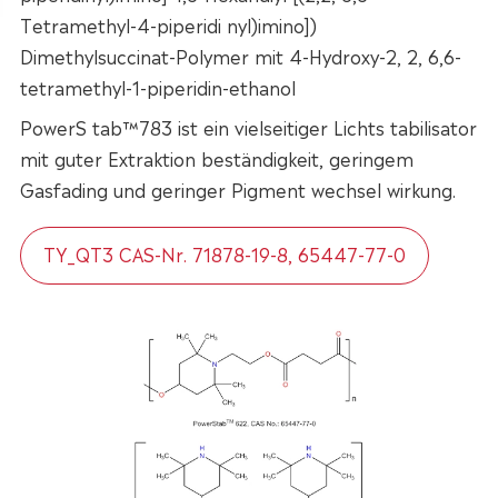
Tetramethyl-4-piperidi nyl)imino])
Dimethylsuccinat-Polymer mit 4-Hydroxy-2, 2, 6,6-
tetramethyl-1-piperidin-ethanol
PowerS tab™783 ist ein vielseitiger Lichts tabilisator
mit guter Extraktion beständigkeit, geringem
Gasfading und geringer Pigment wechsel wirkung.
TY_QT3 CAS-Nr. 71878-19-8, 65447-77-0