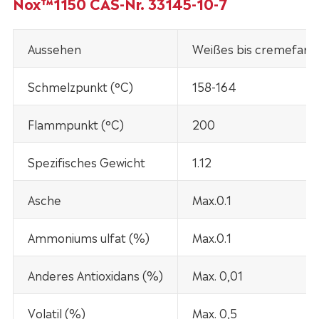
Nox™1150 CAS-Nr. 33145-10-7
Aussehen
Weißes bis cremefarb
Schmelzpunkt (°C)
158-164
Flammpunkt (°C)
200
Spezifisches Gewicht
1.12
Asche
Max.0.1
Ammoniums ulfat (%)
Max.0.1
Anderes Antioxidans (%)
Max. 0,01
Volatil (%)
Max. 0,5